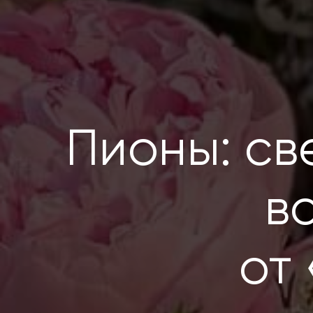
Пионы: св
в
от