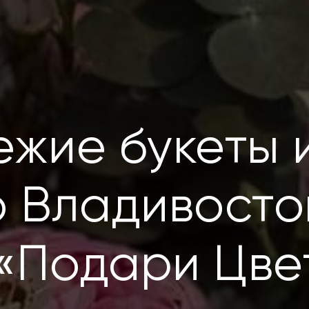
ежие букеты 
о Владивосто
 «Подари Цве