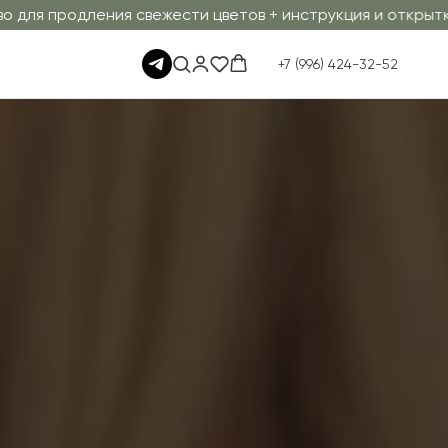
 свежести цветов + инструкция и открытка
Гарантия с
+7 (996) 424-32-52