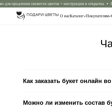
 для продления свежести цветов + инструкция и открытка
Гар
О нас
Каталог
Покупателям
Ча
Как заказать букет онлайн в
Можно ли изменить состав б