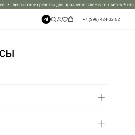
Бесплатное средство для продления свежести цветов + инстр
+7 (996) 424-32-52
осы