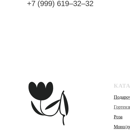
+7 (999) 619‒32‒32
КАТ
Подаро
Гортенз
Роза
Моно/ду