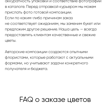
аккуратность упаковки и соответствие фотографии
Проспект Красного
в каталоге. Перед отправкой курьером мы можем
Знамени, 110 ТЦ MIRA 1 этаж
прислать фото готовой композиции.
справа от входа.
Если по каким-либо причинам заказ
+7 (999) 619‒32‒32
не соответствует ожиданиям, мы заменим букет или
предложим другое решение. Наша цель — всегда
предоставлять клиентам качественные и свежие
цветы.
Авторские композиции создаются опытными
флористами, которые работают с актуальными
формами, но учитывают задачи конкретного
получателя и бюджета.
FAQ о заказе цветов