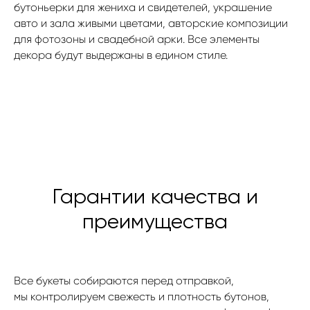
бутоньерки для жениха и свидетелей, украшение
авто и зала живыми цветами, авторские композиции
для фотозоны и свадебной арки. Все элементы
декора будут выдержаны в едином стиле.
Гарантии качества и
ЖДЁМ ВАС ПО АДРЕСУ
преимущества
ВО ВЛАДИВОСТОКЕ:
Режим работы: с 08:00 до 23:45
ул. Некрасовская, 76
+7 (996) 424-32-52
Все букеты собираются перед отправкой,
мы контролируем свежесть и плотность бутонов,
Режим работы: с 08:00 до 23:00