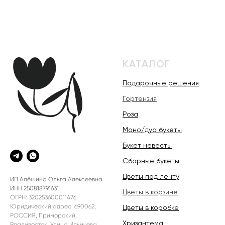
КАТАЛОГ
Подарочные решения
Гортензия
Роза
Моно/дуо букеты
Букет невесты
Сборные букеты
Цветы под ленту
ИП Алёшина Ольга Алексеевна
ИНН 250818791631
Цветы в корзине
ОГРН: 320253600011476
Юридический адрес: 690062,
Цветы в коробке
РОССИЯ, Приморский,
Хризантема
Владивосток, Улица Ильичева,