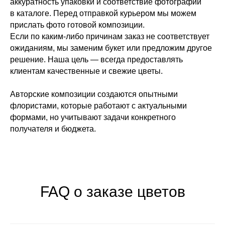
аккуратность упаковки и соответствие фотографии
110 ТЦ MIRA 1 этаж справа
в каталоге. Перед отправкой курьером мы можем
от входа.
прислать фото готовой композиции.
+7 (999) 619‒32‒32
Если по каким-либо причинам заказ не соответствует
ожиданиям, мы заменим букет или предложим другое
решение. Наша цель — всегда предоставлять
клиентам качественные и свежие цветы.
Авторские композиции создаются опытными
флористами, которые работают с актуальными
формами, но учитывают задачи конкретного
получателя и бюджета.
FAQ о заказе цветов