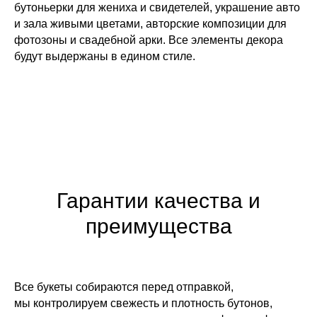
бутоньерки для жениха и свидетелей, украшение авто
и зала живыми цветами, авторские композиции для
фотозоны и свадебной арки. Все элементы декора
будут выдержаны в едином стиле.
ЖДЁМ ВАС ПО АДРЕСУ
Гарантии качества и
ВО ВЛАДИВОСТОКЕ:
преимущества
Режим работы: с 08:00 до 23:45
ул. Некрасовская, 76
+7 (996) 424-32-52
Все букеты собираются перед отправкой,
Режим работы: с 08:00 до 23:00
мы контролируем свежесть и плотность бутонов,
Проспект Красного Знамени,