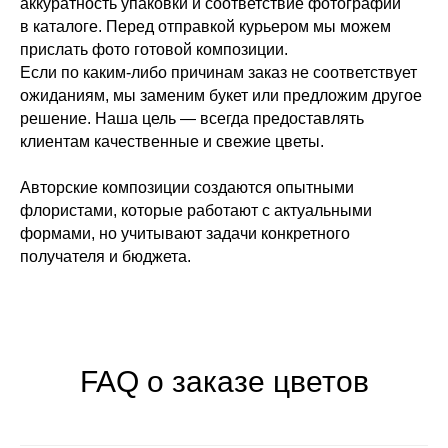
аккуратность упаковки и соответствие фотографии
110 ТЦ MIRA 1 этаж справа
в каталоге. Перед отправкой курьером мы можем
от входа.
прислать фото готовой композиции.
+7 (999) 619‒32‒32
Если по каким-либо причинам заказ не соответствует
ожиданиям, мы заменим букет или предложим другое
решение. Наша цель — всегда предоставлять
клиентам качественные и свежие цветы.
Авторские композиции создаются опытными
флористами, которые работают с актуальными
формами, но учитывают задачи конкретного
получателя и бюджета.
FAQ о заказе цветов