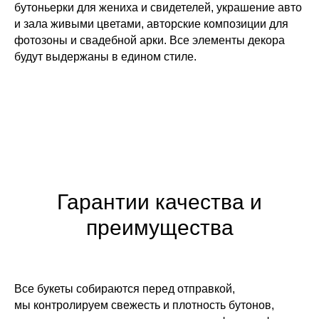
бутоньерки для жениха и свидетелей, украшение авто
и зала живыми цветами, авторские композиции для
фотозоны и свадебной арки. Все элементы декора
будут выдержаны в едином стиле.
ЖДЁМ ВАС ПО АДРЕСУ
Гарантии качества и
ВО ВЛАДИВОСТОКЕ:
преимущества
Режим работы: с 08:00 до 23:45
ул. Некрасовская, 76
+7 (996) 424-32-52
Все букеты собираются перед отправкой,
Режим работы: с 08:00 до 23:00
мы контролируем свежесть и плотность бутонов,
Проспект Красного Знамени,