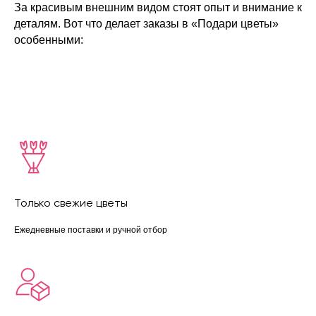
За красивым внешним видом стоят опыт и внимание к
деталям. Вот что делает заказы в «Подари цветы»
особенными:
ЖДЁМ ВАС ПО АДРЕСУ
ВО ВЛАДИВОСТОКЕ:
Режим работы: с 08:00 до 23:45
Только свежие цветы
ул. Некрасовская, 76
+7 (996) 424-32-52
Ежедневные поставки и ручной отбор
Режим работы: с 08:00 до 23:00
Проспект Красного Знамени,
110 ТЦ MIRA 1 этаж справа
от входа.