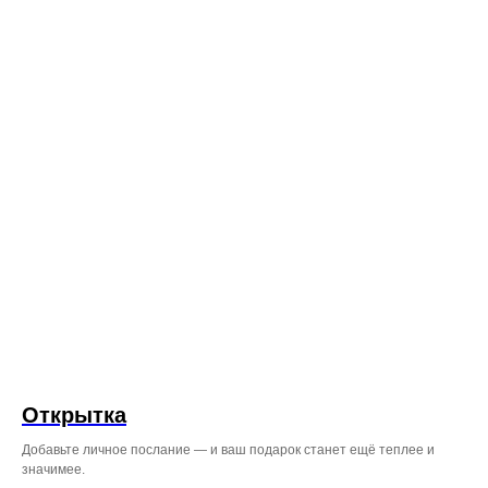
ЖДЁМ ВАС ПО АДРЕСУ
ВО ВЛАДИВОСТОКЕ:
Режим работы: с 08:00 до 23:45
ул. Некрасовская, 76
+7 (996) 424-32-52
Режим работы: с 08:00 до 23:00
Проспект Красного Знамени,
110 ТЦ MIRA 1 этаж справа
от входа.
+7 (999) 619‒32‒32
Открытка
Добавьте личное послание — и ваш подарок станет ещё теплее и
значимее.