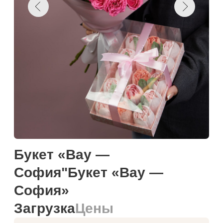
Букет «Вау —
София"Букет «Вау —
София»
Загрузка
Цены
Намекнуть о подарке
Добавить к корзину
Купить в один клик
Загружаем текст