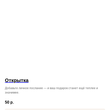
ЖДЁМ ВАС ПО АДРЕСУ
ВО ВЛАДИВОСТОКЕ:
Режим работы: с 08:00 до 23:45
ул. Некрасовская, 76
+7 (996) 424-32-52
Режим работы: с 08:00 до 23:00
Проспект Красного Знамени,
110 ТЦ MIRA 1 этаж справа
от входа.
+7 (999) 619‒32‒32
Открытка
Добавьте личное послание — и ваш подарок станет ещё теплее и
значимее.
50
р.