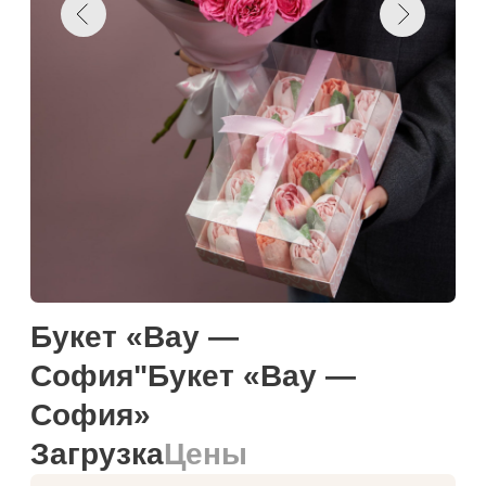
Букет «Вау —
София"Букет «Вау —
София»
Загрузка
Цены
Намекнуть о подарке
Добавить к корзину
Купить в один клик
Загружаем текст