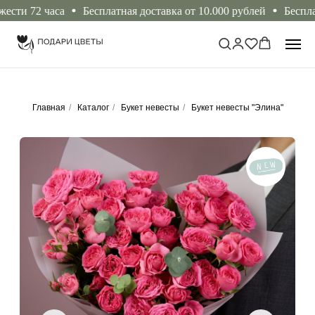
и 72 часа
Бесплатная доставка от 10.000 рублей
Бесплатное
Главная
/
Каталог
/
Букет невесты
/
Букет невесты "Элина"