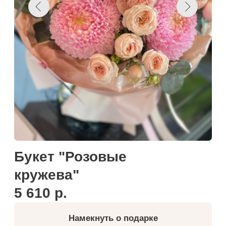
Букет "Розовые
кружева"
5 610 р.
Намекнуть о подарке
Добавить к корзину
Купить в один клик
Каждый букет от ПОДАРИ ЦВЕТЫ мы собираем
для вас с огромной любовью и заботой!
Свежие поставки цветов два раза в неделю,
самые любимые и красивые сорта цветов,
оперативная доставка, рекомендация по уходу в
комплекте к каждому букету — все это мы
делаем для того, чтобы ваши цветы радовали
вас как можно дольше.