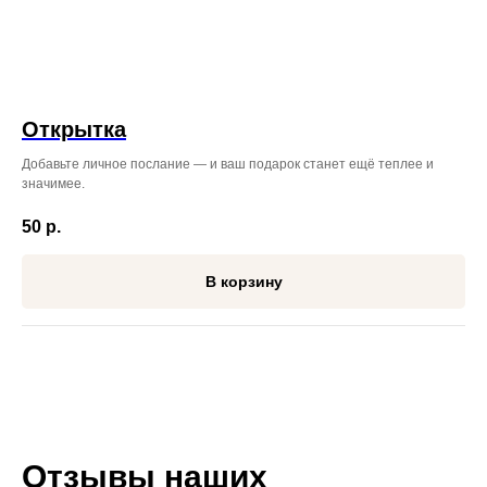
ЖДЁМ ВАС ПО АДРЕСУ
ВО ВЛАДИВОСТОКЕ:
Режим работы: с 08:00 до 23:45
Открытка
ул. Некрасовская, 76
Добавьте личное послание — и ваш подарок станет ещё теплее и
+7 (996) 424-32-52
значимее.
Режим работы: с 08:00 до 23:00
50
р.
Проспект Красного Знамени,
110 ТЦ MIRA 1 этаж справа
В корзину
от входа.
+7 (999) 619‒32‒32
Отзывы наших