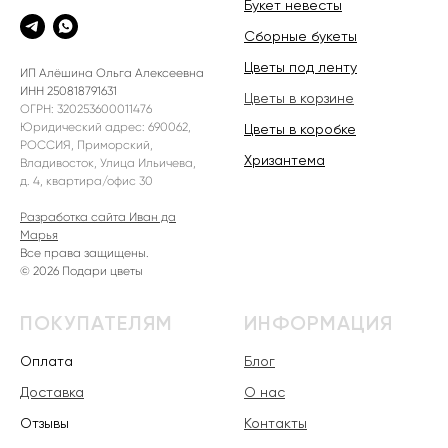
Букет невесты
Сборные букеты
Цветы под ленту
ИП Алёшина Ольга Алексеевна
ИНН 250818791631
Цветы в корзине
ОГРН: 320253600011476
Юридический адрес: 690062,
Цветы в коробке
РОССИЯ, Приморский,
Хризантема
Владивосток, Улица Ильичева,
д. 4, квартира/офис 30
Разработка сайта Иван да
Марья
Все права защищены.
© 2026 Подари цветы
ПОКУПАТЕЛЯМ
ИНФОРМАЦИЯ
Оплата
Блог
Доставка
О нас
Отзывы
Контакты