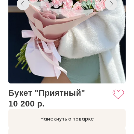
Букет "Приятный"
10 200 р.
Намекнуть о подарке
Добавить к корзину
Купить в один клик
Удивительная стойкость и нежный оттенок
диантуса понравится многим девушкам и
женщинам.
Если изображенный цветок недоступен по
какой-либо причине, мы заменим его на цветок
той же или выше денежной стоимости, в том же
стиле и цвете. Обратите внимание, что цветы
натуральный продукт и могут иметь небольшие
различия в цвете.