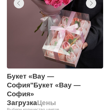
Букет «Вау —
София"Букет «Вау —
София»
Загрузка
Цены
Выбери количество цветов
Намекнуть о подарке
Добавить к корзину
Купить в один клик
Загружаем текст