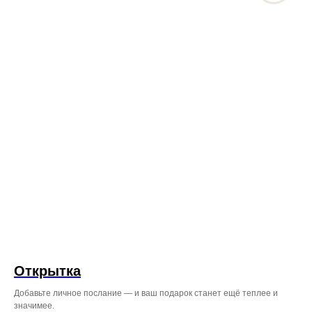
ВО ВЛАДИВОСТОКЕ:
Режим работы: с 08:00 до 23:45
ул. Некрасовская, 76
+7 (996) 424-32-52
Режим работы: с 08:00 до 23:00
Проспект Красного Знамени,
110 ТЦ MIRA 1 этаж справа
от входа.
+7 (999) 619‒32‒32
Открытка
Добавьте личное послание — и ваш подарок станет ещё теплее и
значимее.