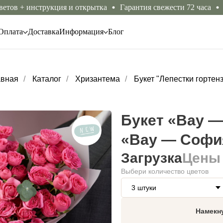
 + инструкция и открытка
Гарантия свежести 72 часа
Беспл
Оплата
Доставка
Информация
Блог
авная
/
Каталог
/
Хризантема
/
Букет "Лепестки гортен
Букет «Вау 
«Вау — Софи
Загрузка
Цены
Выбери количество цветов
Намекн