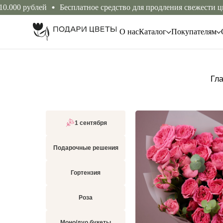
0 рублей
Бесплатное средство для продления свежести цветов
О нас
Каталог
Покупателям
Гл
1 сентября
Подарочные решения
Гортензия
Роза
Моно/дуо букеты