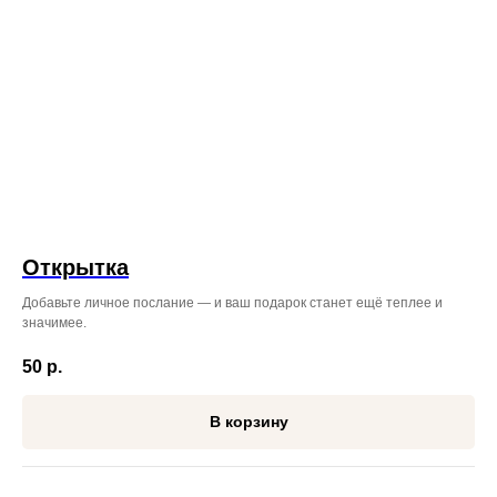
ЖДЁМ ВАС ПО АДРЕСУ
ВО ВЛАДИВОСТОКЕ:
Режим работы: с 08:00 до 23:45
ул. Некрасовская, 76
+7 (996) 424-32-52
Режим работы: с 08:00 до 23:00
Проспект Красного Знамени,
110 ТЦ MIRA 1 этаж справа
от входа.
Открытка
+7 (999) 619‒32‒32
Добавьте личное послание — и ваш подарок станет ещё теплее и
значимее.
50
р.
В корзину