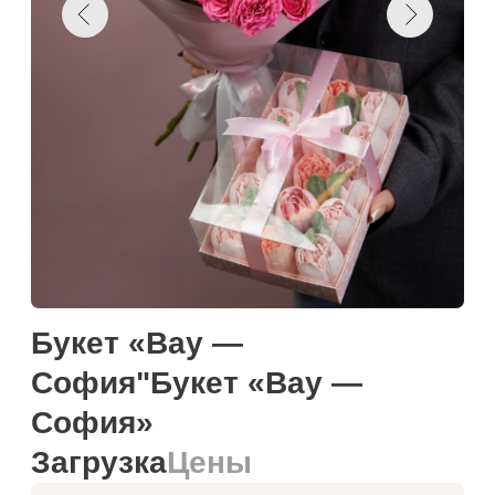
Букет «Вау —
София"Букет «Вау —
София»
Загрузка
Цены
Намекнуть о подарке
Добавить к корзину
Купить в один клик
Загружаем текст