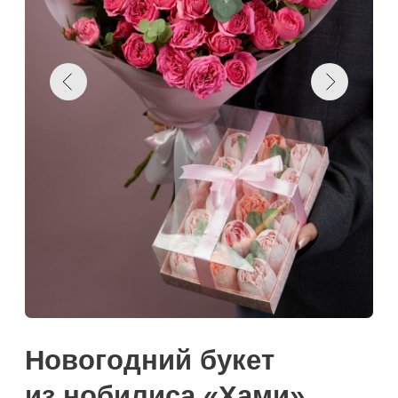
Новогодний букет
из нобилиса «Хами»
Загрузка
Цены
Выбери количество цветов
Намекнуть о подарке
Поделиться: