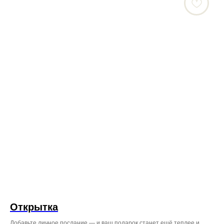
ВО ВЛАДИВОСТОКЕ:
Режим работы: с 08:00 до 23:45
ул. Некрасовская, 76
+7 (996) 424-32-52
Режим работы: с 08:00 до 23:00
Проспект Красного Знамени,
110 ТЦ MIRA 1 этаж справа
от входа.
+7 (999) 619‒32‒32
Открытка
Добавьте личное послание — и ваш подарок станет ещё теплее и