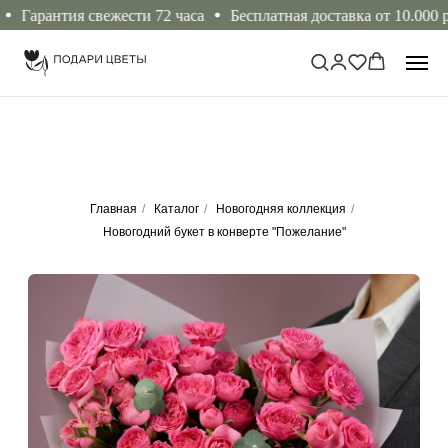
арантия свежести 72 часа
Бесплатная доставка от 10.000 рубл
Главная
/
Каталог
/
Новогодняя коллекция
/
Новогодний букет в конверте "Пожелание"