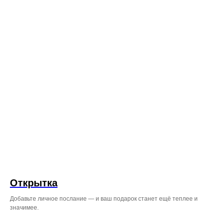
Режим работы: с 08:00 до 23:45
ул. Некрасовская, 76
+7 (996) 424-32-52
Режим работы: с 08:00 до 23:00
Проспект Красного Знамени,
110 ТЦ MIRA 1 этаж справа
от входа.
+7 (999) 619‒32‒32
Открытка
Добавьте личное послание — и ваш подарок станет ещё теплее и
значимее.