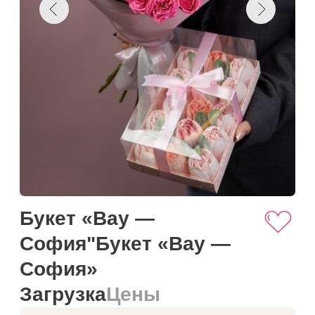
Букет «Вау —
София"Букет «Вау —
София»
Загрузка
Цены
Намекнуть о подарке
Добавить к корзину
Купить в один клик
Загружаем текст