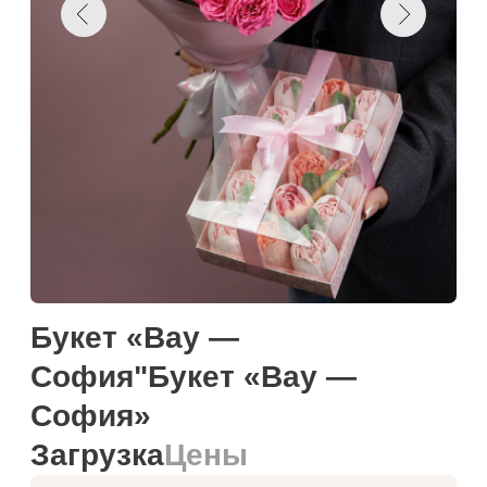
Букет «Вау —
София"Букет «Вау —
София»
Загрузка
Цены
Намекнуть о подарке
Добавить к корзину
Купить в один клик
Загружаем текст