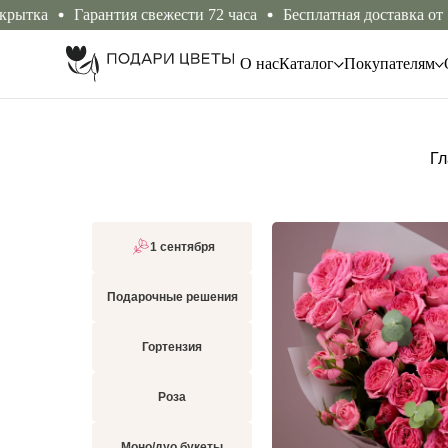
а
Гарантия свежести 72 часа
Бесплатная доставка от 10.000
О нас
Каталог
Покупателям
Гл
1 сентября
Подарочные решения
Гортензия
Роза
Моно/дуо букеты