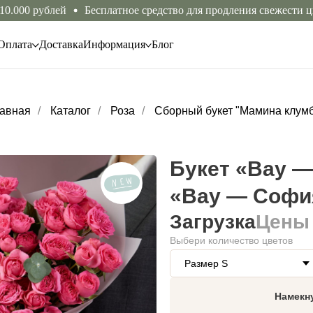
 рублей
Бесплатное средство для продления свежести цветов 
Оплата
Доставка
Информация
Блог
авная
/
Каталог
/
Роза
/
Сборный букет "Мамина клум
Букет «Вау 
«Вау — Софи
Загрузка
Цены
Выбери количество цветов
Намекн