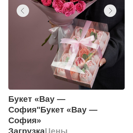
Букет «Вау —
София"Букет «Вау —
София»
Загрузка
Цены
Выбери количество цветов
Намекнуть о подарке
Добавить к корзину
Купить в один клик
Загружаем текст