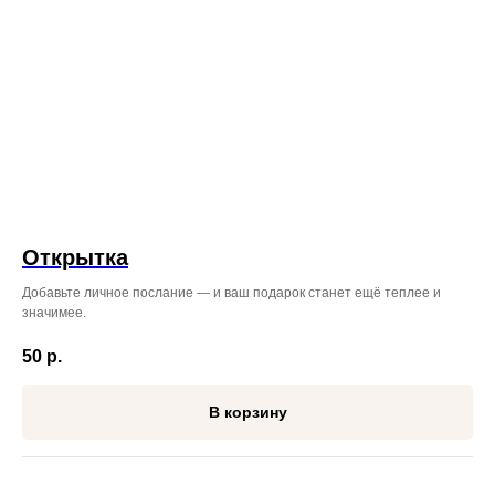
Режим работы: с 08:00 до 23:00
Проспект Красного Знамени,
110 ТЦ MIRA 1 этаж справа
от входа.
+7 (999) 619‒32‒32
Открытка
Добавьте личное послание — и ваш подарок станет ещё теплее и
значимее.
50
р.
В корзину