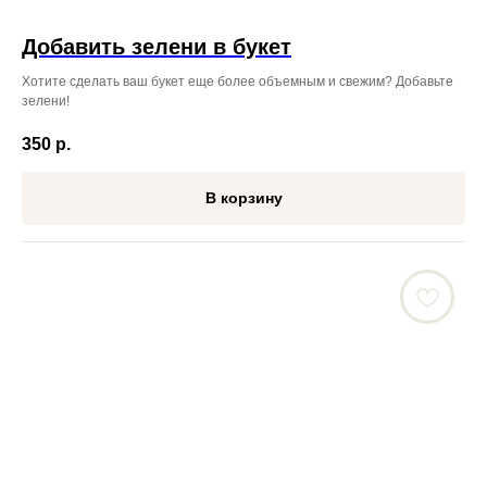
Добавить зелени в букет
Хотите сделать ваш букет еще более объемным и свежим? Добавьте
зелени!
350
р.
В корзину
ЖДЁМ ВАС ПО АДРЕСУ
ВО ВЛАДИВОСТОКЕ:
Режим работы: с 08:00 до 23:45
ул. Некрасовская, 76
+7 (996) 424-32-52