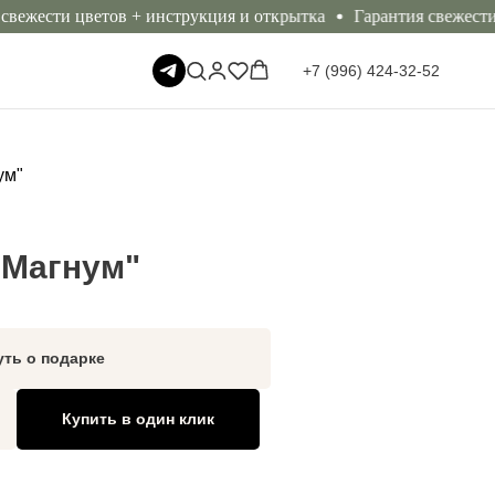
ти цветов + инструкция и открытка
Гарантия свежести 72 час
+7 (996) 424-32-52
ум"
"Магнум"
уть о подарке
Купить в один клик