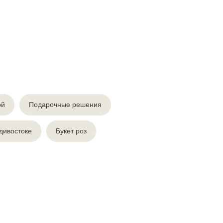
ой
Подарочные решения
дивостоке
Букет роз