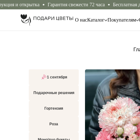
и открытка
Гарантия свежести 72 часа
Бесплатная доставка
О нас
Каталог
Покупателям
Гл
1 сентября
Подарочные решения
Гортензия
Роза
Моно/дуо букеты